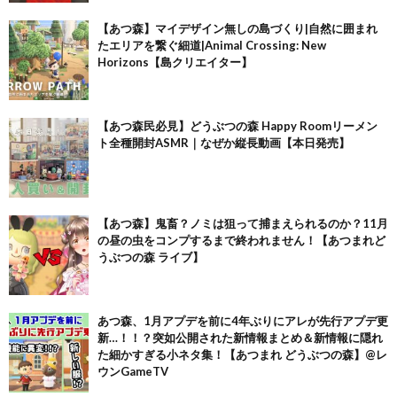
【あつ森】マイデザイン無しの島づくり|自然に囲まれ
たエリアを繋ぐ細道|Animal Crossing: New
Horizons【島クリエイター】
【あつ森民必見】どうぶつの森 Happy Roomリーメン
ト全種開封ASMR｜なぜか縦長動画【本日発売】
【あつ森】鬼畜？ノミは狙って捕まえられるのか？11月
の昼の虫をコンプするまで終われません！【あつまれど
うぶつの森 ライブ】
あつ森、1月アプデを前に4年ぶりにアレが先行アプデ更
新…！！？突如公開された新情報まとめ＆新情報に隠れ
た細かすぎる小ネタ集！【あつまれ どうぶつの森】@レ
ウンGameTV