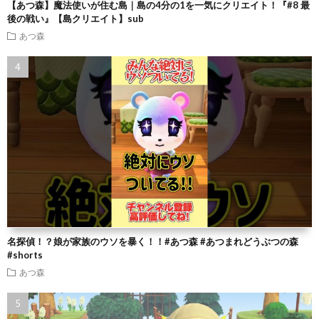
【あつ森】魔法使いが住む島｜島の4分の1を一気にクリエイト！『#8 最
後の戦い』【島クリエイト】sub
あつ森
名探偵！？娘が家族のウソを暴く！！#あつ森 #あつまれどうぶつの森
#shorts
あつ森