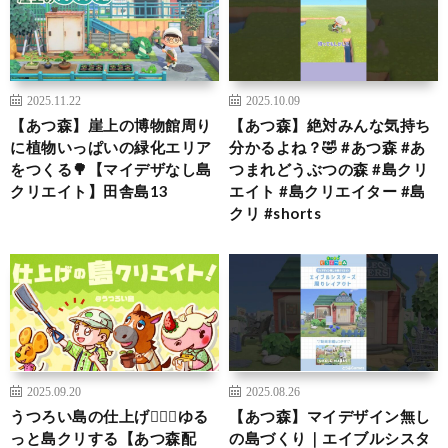
2025.11.22
2025.10.09
【あつ森】崖上の博物館周り
【あつ森】絶対みんな気持ち
に植物いっぱいの緑化エリア
分かるよね？🤣 #あつ森 #あ
をつくる🌳【マイデザなし島
つまれどうぶつの森 #島クリ
クリエイト】田舎島13
エイト #島クリエイター #島
クリ #shorts
2025.09.20
2025.08.26
うつろい島の仕上げ👷‍♀️✨ゆる
【あつ森】マイデザイン無し
っと島クリする【あつ森配
の島づくり｜エイブルシスタ