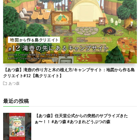
【あつ森】滝壺の作り方と木の植え方/キャンプサイト：地図から作る島
クリエイト#12【島クリエイト】
あつ森
最近の投稿
【あつ森】任天堂公式からの突然のサプライズきた
ぁ〜！！ #あつ森 #あつまれどうぶつの森