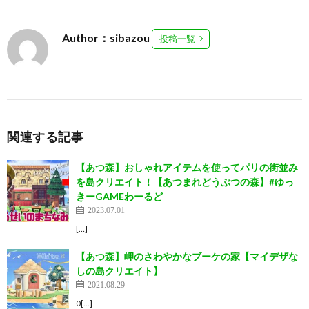
Author：sibazou
投稿一覧
関連する記事
【あつ森】おしゃれアイテムを使ってパリの街並み
を島クリエイト！【あつまれどうぶつの森】#ゆっ
きーGAMEわーるど
2023.07.01
[…]
【あつ森】岬のさわやかなブーケの家【マイデザな
しの島クリエイト】
2021.08.29
0[…]