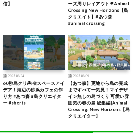
信】
ーズ周りレイアウト🌳Animal
Crossing New Horizons【島
クリエイト】#あつ森
#animal crossing
2025.08.24
2025.08.09
60秒島クリ🏝️省スペースアイ
【あつ森】更地から島の完成
デア！海辺の砂浜カフェの作
まですべて一気見！マイデザ
り方 #あつ森 #島クリエイタ
イン無しの島づくり 可愛い雰
ー #shorts
囲気の春の島 総集編|Animal
Crossing: New Horizons【島
クリエイター】