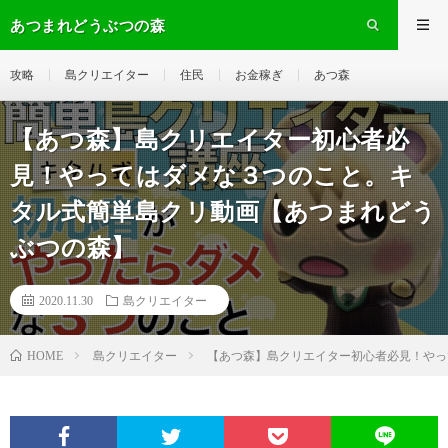
あつまれどうぶつの森
攻略
島クリエイター
住民
お金稼ぎ
あつ森
【あつ森】島クリエイター初心者必
見！やってはダメな３つのこと。キ
タル式簡単島クリ動画【あつまれどう
ぶつの森】
2020.11.30
島クリエイター
島クリエイター
【あつ森】島クリエイター初心者必見！やっ
HOME