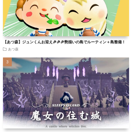
【あつ森】ジュンくんお迎え🎉🎉🎉勢揃いの島でルーティン＋島整備！
あつ森