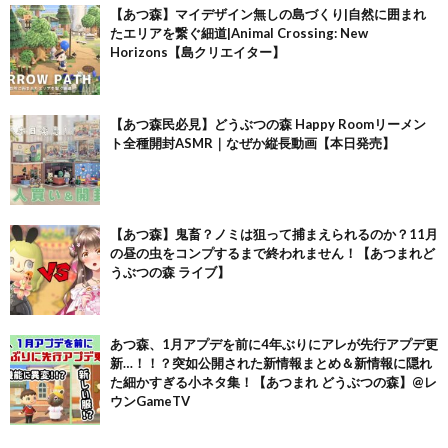
【あつ森】マイデザイン無しの島づくり|自然に囲まれ
たエリアを繋ぐ細道|Animal Crossing: New
Horizons【島クリエイター】
【あつ森民必見】どうぶつの森 Happy Roomリーメン
ト全種開封ASMR｜なぜか縦長動画【本日発売】
【あつ森】鬼畜？ノミは狙って捕まえられるのか？11月
の昼の虫をコンプするまで終われません！【あつまれど
うぶつの森 ライブ】
あつ森、1月アプデを前に4年ぶりにアレが先行アプデ更
新…！！？突如公開された新情報まとめ＆新情報に隠れ
た細かすぎる小ネタ集！【あつまれ どうぶつの森】@レ
ウンGameTV