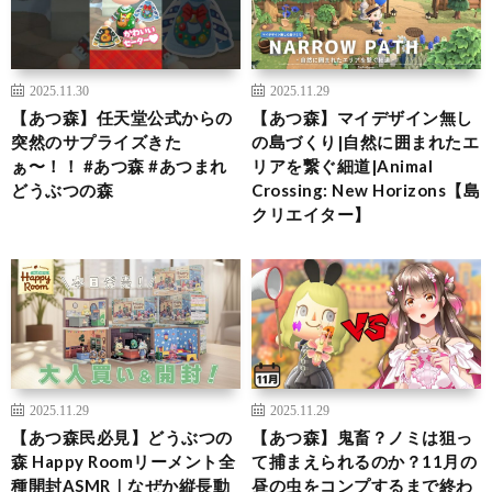
2025.11.30
2025.11.29
【あつ森】任天堂公式からの
【あつ森】マイデザイン無し
突然のサプライズきた
の島づくり|自然に囲まれたエ
ぁ〜！！ #あつ森 #あつまれ
リアを繋ぐ細道|Animal
どうぶつの森
Crossing: New Horizons【島
クリエイター】
2025.11.29
2025.11.29
【あつ森民必見】どうぶつの
【あつ森】鬼畜？ノミは狙っ
森 Happy Roomリーメント全
て捕まえられるのか？11月の
種開封ASMR｜なぜか縦長動
昼の虫をコンプするまで終わ