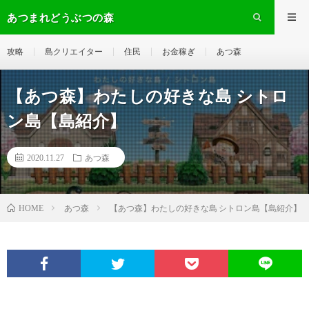
あつまれどうぶつの森
攻略
島クリエイター
住民
お金稼ぎ
あつ森
【あつ森】わたしの好きな島 シトロ
ン島【島紹介】
2020.11.27
あつ森
あつ森
【あつ森】わたしの好きな島 シトロン島【島紹介】
HOME