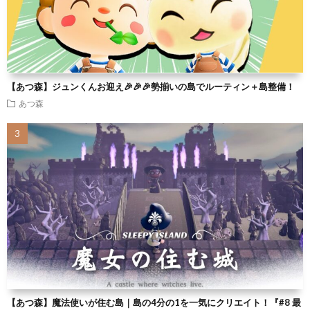
【あつ森】ジュンくんお迎え🎉🎉🎉勢揃いの島でルーティン＋島整備！
あつ森
【あつ森】魔法使いが住む島｜島の4分の1を一気にクリエイト！『#8 最