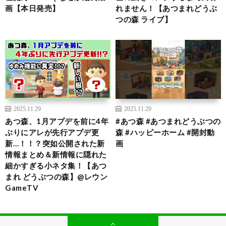
画【本日発売】
れません！【あつまれどうぶ
つの森 ライブ】
2025.11.29
2025.11.29
あつ森、1月アプデを前に4年
#あつ森 #あつまれどうぶつの
ぶりにアレが先行アプデ更
森 #ハッピーホーム #開封動
新…！！？突如公開された新
画
情報まとめ＆新情報に隠れた
細かすぎる小ネタ集！【あつ
まれ どうぶつの森】@レウン
GameTV