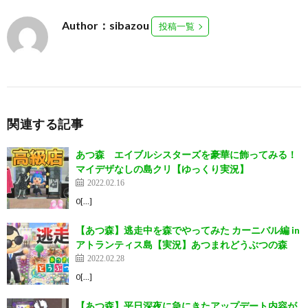
Author：sibazou
投稿一覧
関連する記事
あつ森 エイブルシスターズを豪華に飾ってみる！
マイデザなしの島クリ【ゆっくり実況】
2022.02.16
0[…]
【あつ森】逃走中を森でやってみた カーニバル編 in
アトランティス島【実況】あつまれどうぶつの森
2022.02.28
0[…]
【あつ森】平日深夜に急にきたアップデート内容が