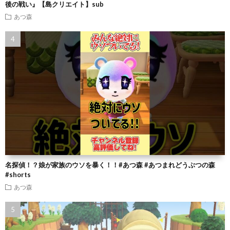
後の戦い』【島クリエイト】sub
あつ森
名探偵！？娘が家族のウソを暴く！！#あつ森 #あつまれどうぶつの森
#shorts
あつ森