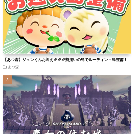
【あつ森】ジュンくんお迎え🎉🎉🎉勢揃いの島でルーティン＋島整備！
あつ森