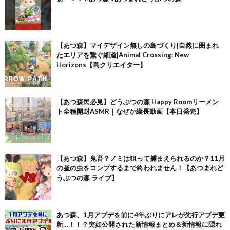
【あつ森】マイデザイン無しの島づくり|自然に囲まれ
たエリアを繋ぐ細道|Animal Crossing: New
Horizons【島クリエイター】
【あつ森民必見】どうぶつの森 Happy Roomリーメン
ト全種開封ASMR｜なぜか縦長動画【本日発売】
【あつ森】鬼畜？ノミは狙って捕まえられるのか？11月
の昼の虫をコンプするまで終われません！【あつまれど
うぶつの森 ライブ】
あつ森、1月アプデを前に4年ぶりにアレが先行アプデ更
新…！！？突如公開された新情報まとめ＆新情報に隠れ