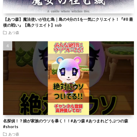
【あつ森】魔法使いが住む島｜島の4分の1を一気にクリエイト！『#8 最
後の戦い』【島クリエイト】sub
あつ森
名探偵！？娘が家族のウソを暴く！！#あつ森 #あつまれどうぶつの森
#shorts
あつ森