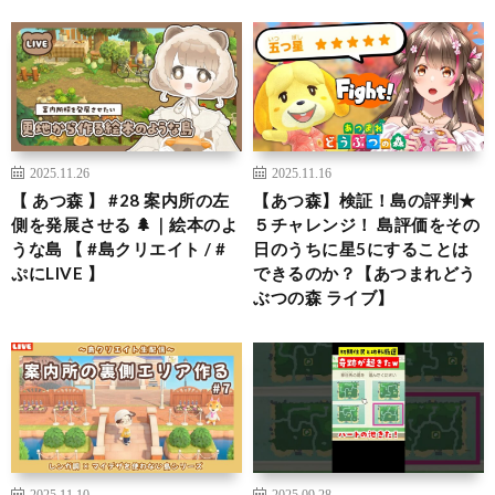
2025.11.26
2025.11.16
【 あつ森 】 #28 案内所の左
【あつ森】検証！島の評判★
側を発展させる 🌲｜絵本のよ
５チャレンジ！ 島評価をその
うな島 【 #島クリエイト / #
日のうちに星5にすることは
ぷにLIVE 】
できるのか？【あつまれどう
ぶつの森 ライブ】
2025.11.10
2025.09.28