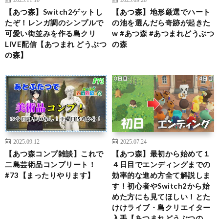
【あつ森】Switch2ゲットし
【あつ森】地形厳選でハート
たぞ！レンガ調のシンプルで
の池を選んだら奇跡が起きた
可愛い街並みを作る島クリ
w #あつ森 #あつまれどうぶつ
LIVE配信【あつまれ どうぶつ
の森
の森】
2025.09.12
2025.07.24
【あつ森コンプ雑談】これで
【あつ森】最初から始めて１
二島芸術品コンプリート！
４日目でエンディングまでの
#73【まったりやります】
効率的な進め方全て解説しま
す！初心者やSwitch2から始
めた方にも見てほしい！とた
けけライブ・島クリエイター
入手【あつまれどうぶつの