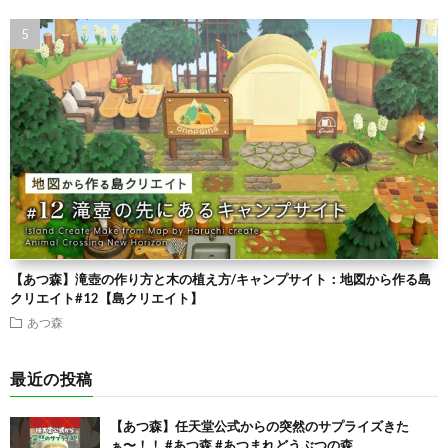
【あつ森】滝壺の作り方と木の植え方/キャンプサイト：地図から作る島
クリエイト#12【島クリエイト】
あつ森
最近の投稿
【あつ森】任天堂公式からの突然のサプライズきた
ぁ〜！！ #あつ森 #あつまれどうぶつの森